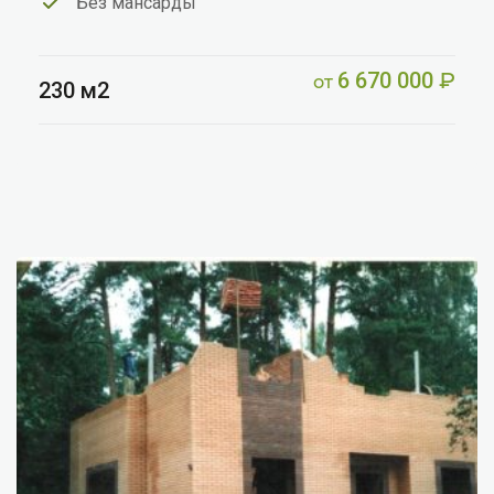
Без мансарды
6 670 000
₽
от
230 м2